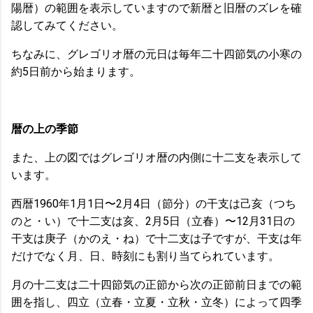
陽暦）の範囲を表示していますので新暦と旧暦のズレを確
認してみてください。
ちなみに、グレゴリオ暦の元日は毎年二十四節気の小寒の
約5日前から始まります。
暦の上の季節
また、上の図ではグレゴリオ暦の内側に十二支を表示して
います。
西暦1960年1月1日〜2月4日（節分）の干支は己亥（つち
のと・い）で十二支は亥、2月5日（立春）〜12月31日の
干支は庚子（かのえ・ね）で十二支は子ですが、干支は年
だけでなく月、日、時刻にも割り当てられています。
月の十二支は二十四節気の正節から次の正節前日までの範
囲を指し、四立（立春・立夏・立秋・立冬）によって四季