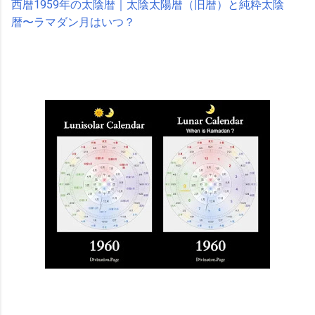
西暦1959年の太陰暦｜太陰太陽暦（旧暦）と純粋太陰
暦〜ラマダン月はいつ？