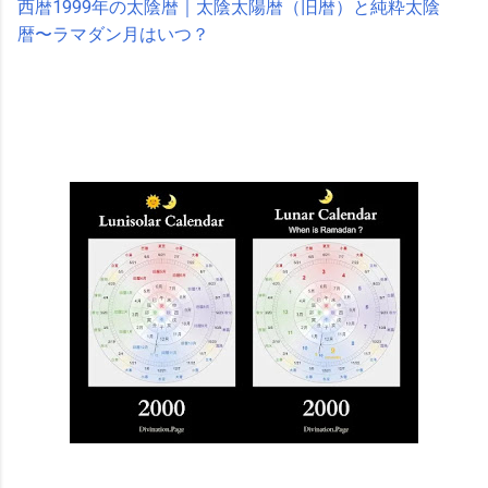
西暦1999年の太陰暦｜太陰太陽暦（旧暦）と純粋太陰
暦〜ラマダン月はいつ？