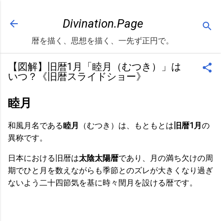
スキップしてメイン コンテンツに移動
Divination.Page
暦を描く、思想を描く、一先ず正円で。
【図解】旧暦1月「睦月（むつき）」は
いつ？《旧暦スライドショー》
睦月
和風月名である
睦月
（むつき）は、もともとは
旧暦1月
の
異称です。
日本における旧暦は
太陰太陽暦
であり、月の満ち欠けの周
期でひと月を数えながらも季節とのズレが大きくなり過ぎ
ないよう二十四節気を基に時々閏月を設ける暦です。