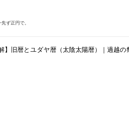
スキップしてメイン コンテンツに移動
一先ず正円で。
026【図解】旧暦とユダヤ暦（太陰太陽暦）｜過越