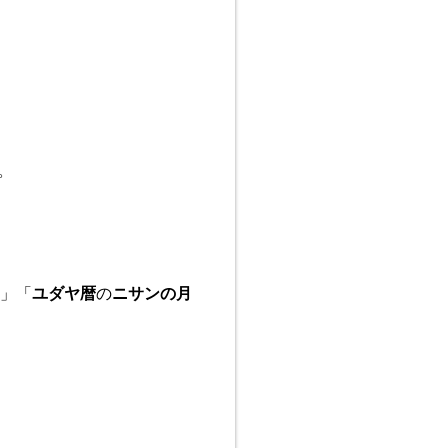
。
間」「
ユダヤ暦
の
ニサンの月