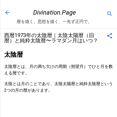
スキップしてメイン コンテンツに移動
Divination.Page
暦を描く、思想を描く、一先ず正円で。
西暦1973年の太陰暦｜太陰太陽暦（旧
暦）と純粋太陰暦〜ラマダン月はいつ？
太陰暦
太陰暦とは、月の満ち欠けの周期（朔望月）でひと月を数
える暦です。
太陰とは月のことであり、太陰太陽暦と純粋太陰暦という
2つの月の暦があります。