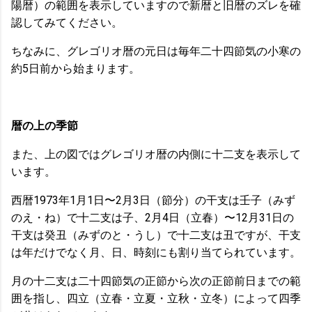
陽暦）の範囲を表示していますので新暦と旧暦のズレを確
認してみてください。
ちなみに、グレゴリオ暦の元日は毎年二十四節気の小寒の
約5日前から始まります。
暦の上の季節
また、上の図ではグレゴリオ暦の内側に十二支を表示して
います。
西暦1973年1月1日〜2月3日（節分）の干支は壬子（みず
のえ・ね）で十二支は子、2月4日（立春）〜12月31日の
干支は癸丑（みずのと・うし）で十二支は丑ですが、干支
は年だけでなく月、日、時刻にも割り当てられています。
月の十二支は二十四節気の正節から次の正節前日までの範
囲を指し、四立（立春・立夏・立秋・立冬）によって四季