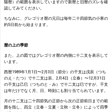
陽暦）の範囲を表示していますので新暦と旧暦のズレを確
認してみてください。
ちなみに、グレゴリオ暦の元日は毎年二十四節気の小寒の
約5日前から始まります。
暦の上の季節
また、上の図ではグレゴリオ暦の内側に十二支を表示して
います。
西暦1989年1月1日〜2月3日（節分）の干支は戊辰（つち
のえ・たつ）で十二支は辰、2月4日（立春）〜12月31日
の干支は己巳（つちのと・み）で十二支は巳ですが、干支
は年だけでなく月、日、時刻にも割り当てられています。
月の十二支は二十四節気の正節から次の正節前日までの範
囲を指し、四立（立春・立夏・立秋・立冬）によって四季