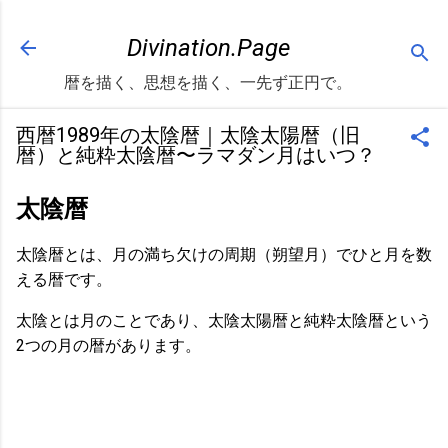
スキップしてメイン コンテンツに移動
Divination.Page
暦を描く、思想を描く、一先ず正円で。
西暦1989年の太陰暦｜太陰太陽暦（旧
暦）と純粋太陰暦〜ラマダン月はいつ？
太陰暦
太陰暦とは、月の満ち欠けの周期（朔望月）でひと月を数
える暦です。
太陰とは月のことであり、太陰太陽暦と純粋太陰暦という
2つの月の暦があります。