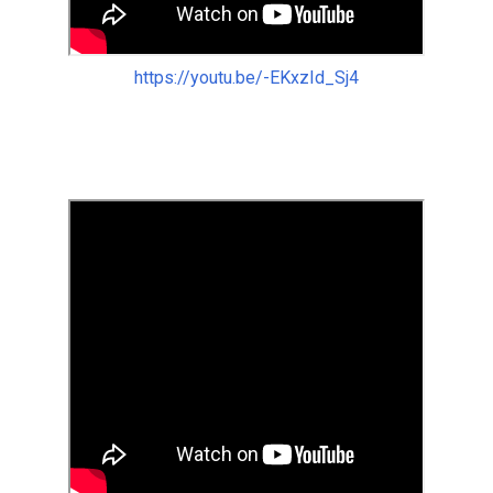
https://youtu.be/-EKxzId_Sj4