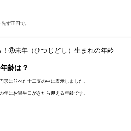
スキップしてメイン コンテンツに移動
一先ず正円で。
る！⑧未年（ひつじどし）生まれの年齢
の年齢は？
円形に並べた十二支の中に表示しました。
の年にお誕生日がきたら迎える年齢です。