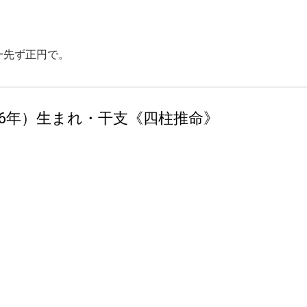
スキップしてメイン コンテンツに移動
一先ず正円で。
和36年）生まれ・干支《四柱推命》