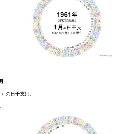
月
曜日）の日干支は、
。