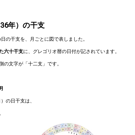
和36年）の干支
）の日の干支を、月ごとに図で表しました。
た六十干支
に、グレゴリオ暦の日付が記されています。
側の文字が「十二支」です。
月
曜日）の日干支は、
。