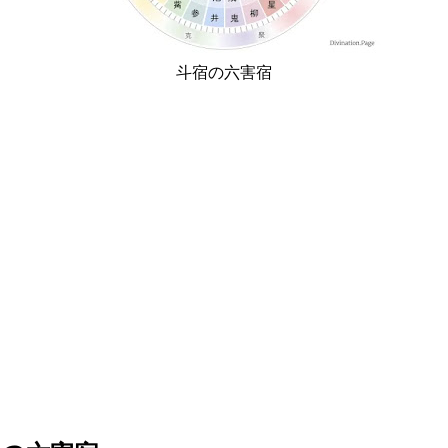
斗宿の六害宿