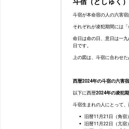
斗宿（としゅく
斗宿が本命宿の人の六害宿
それぞれが凌犯期間には「
命日は命の日、意日は一九
日です。
上の図は、斗宿に合わせた
西暦2024年の斗宿の六害
以下に西暦
2024年の凌犯
斗宿生まれの人にとって、西
旧暦11月21日（角宿
旧暦11月22日（亢宿