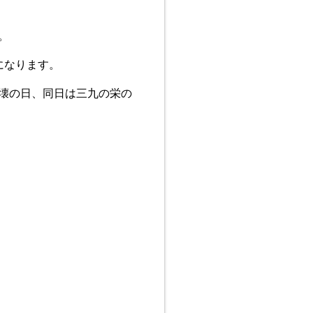
。
になります。
壊の日、同日は三九の栄の