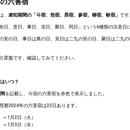
）の六害宿
は、
凌犯期間の「斗宿、危宿、昴宿、参宿、柳宿、軫宿」
です
命日、意日、事日、克日、聚日、同日」という6種類の注意日
の安の日、事日は業の日、克日は二九の安の日、聚日は二九の
占星盤です。確認してみてください。
宿はいつ？
期間
を記載し、斗宿の六害宿を赤色で表示しました。
暦2024年の六害宿は22日あります。
）＝1月2日（火）
）＝1月3日（水）