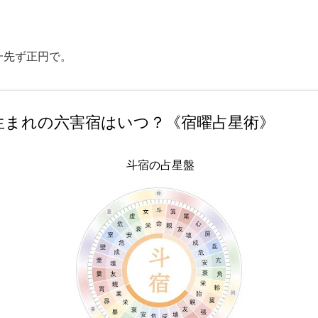
スキップしてメイン コンテンツに移動
一先ず正円で。
宿生まれの六害宿はいつ？《宿曜占星術》
斗宿の占星盤