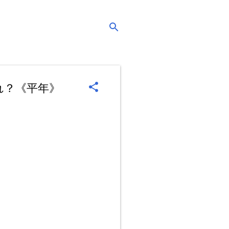
れ？《平年》