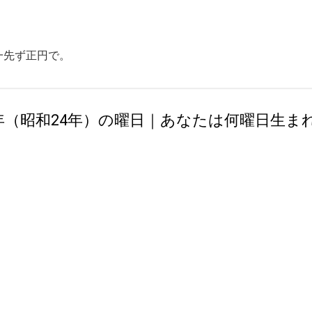
スキップしてメイン コンテンツに移動
一先ず正円で。
9年（昭和24年）の曜日｜あなたは何曜日生ま