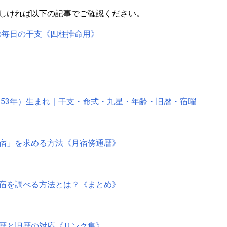
しければ以下の記事でご確認ください。
）の毎日の干支《四柱推命用》
和53年）生まれ｜干支・命式・九星・年齢・旧暦・宿曜
宿」を求める方法《月宿傍通暦》
宿を調べる方法とは？《まとめ》
暦と旧暦の対応《リンク集》