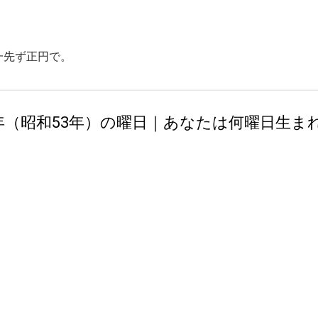
スキップしてメイン コンテンツに移動
一先ず正円で。
8年（昭和53年）の曜日｜あなたは何曜日生ま