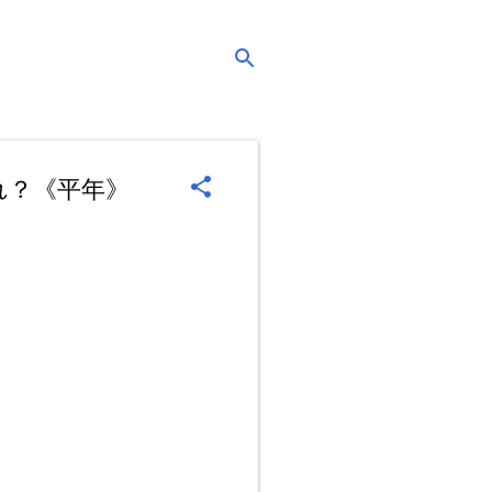
れ？《平年》