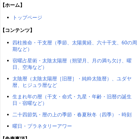
【ホーム】
トップページ
【コンテンツ】
四柱推命・干支暦（季節、太陽黄経、六十干支、60の周
期など）
宿曜占星術・太陰太陽暦（朔望月、月の満ち欠け、曜
日、空海など）
太陰暦（太陰太陽暦［旧暦］・純粋太陰暦）、ユダヤ
暦、ヒジュラ暦など
生まれ年の暦（干支・命式・九星・年齢・旧暦の誕生
日・宿曜など）
二十四節気・暦の上の季節・春夏秋冬（四季）・時刻
曜日・プラネタリーアワー
【免責事項】