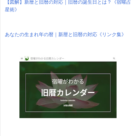
【図解】新暦と旧暦の対応｜旧暦の誕生日とは？《宿曜占
星術》
あなたの生まれ年の暦｜新暦と旧暦の対応《リンク集》