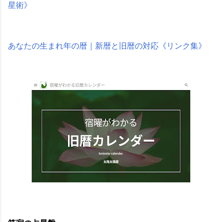
星術》
あなたの生まれ年の暦｜新暦と旧暦の対応《リンク集》