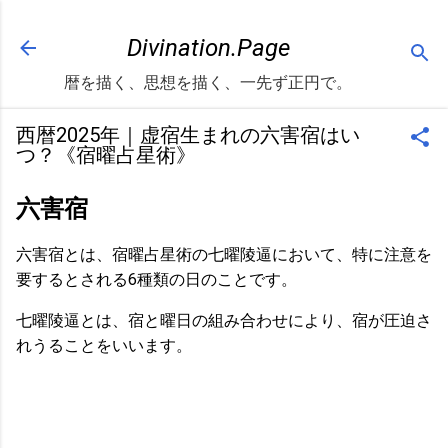
スキップしてメイン コンテンツに移動
Divination.Page
暦を描く、思想を描く、一先ず正円で。
西暦2025年｜虚宿生まれの六害宿はい
つ？《宿曜占星術》
六害宿
六害宿とは、宿曜占星術の七曜陵逼において、特に注意を
要するとされる6種類の日のことです。
七曜陵逼とは、宿と曜日の組み合わせにより、宿が圧迫さ
れうることをいいます。