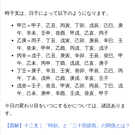
時干支は、日干によって以下のようになります。
甲己＝甲子、乙丑、丙寅、丁卯、戊辰、己巳、庚
午、辛未、壬申、癸酉、甲戌、乙亥、丙子
乙庚＝丙子、丁丑、戊寅、己卯、庚辰、辛巳、壬
午、癸未、甲申、乙酉、丙戌、丁亥、戊子
丙辛＝戊子、己丑、庚寅、辛卯、壬辰、癸巳、甲
午、乙未、丙申、丁酉、戊戌、己亥、庚子
丁壬＝庚子、辛丑、壬寅、癸卯、甲辰、乙巳、丙
午、丁未、戊申、己酉、庚戌、辛亥、壬子
戊癸＝壬子、癸丑、甲寅、乙卯、丙辰、丁巳、戊
午、己未、庚申、辛酉、壬戌、癸亥、甲子
※日の変わり目をいつにするかについては、諸説ありま
す。
【図解】十二支｜「時刻」と「二十四節気」の関係とは？